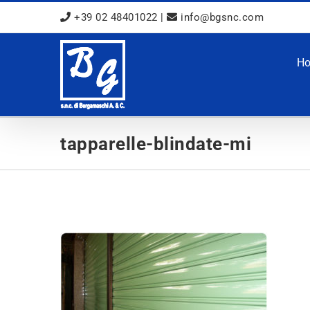
Salta
+39 02 48401022
|
info@bgsnc.com
al
contenuto
H
tapparelle-blindate-mi