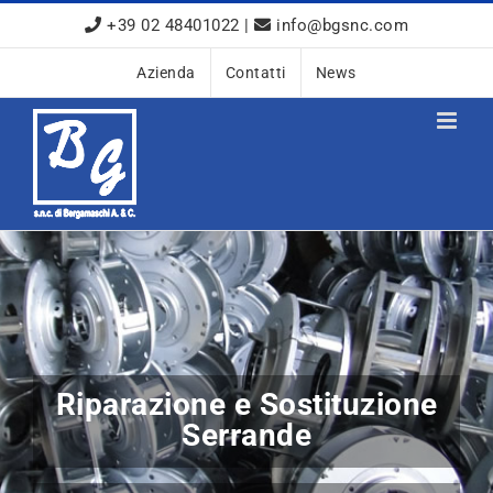
Salta
+39 02 48401022
|
info@bgsnc.com
al
contenuto
Azienda
Contatti
News
Installazione e
Motorizzazione Serrande