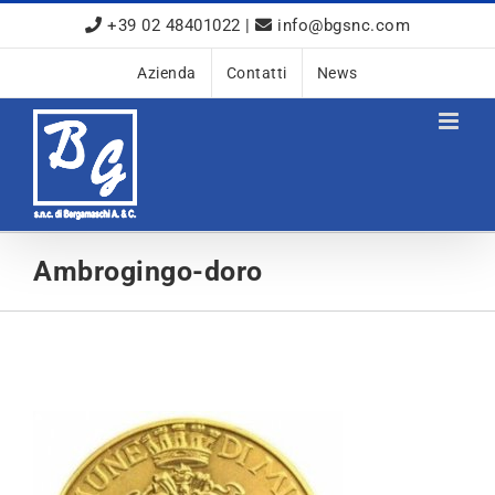
Salta
+39 02 48401022
|
info@bgsnc.com
al
contenuto
Azienda
Contatti
News
Ambrogingo-doro